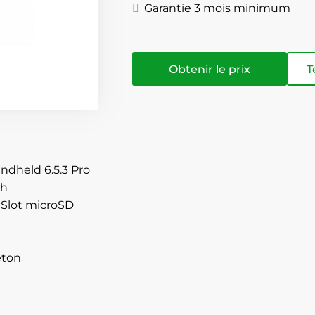
Garantie 3 mois minimum
Obtenir le prix
T
held 6.5.3 Pro
th
 Slot microSD
éton