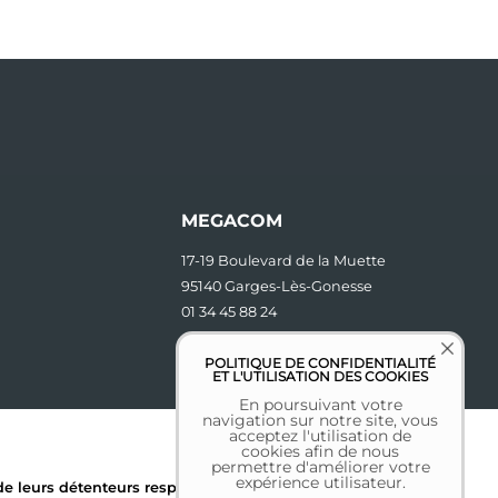
MEGACOM
17-19 Boulevard de la Muette
95140 Garges-Lès-Gonesse
01 34 45 88 24
contact [at] megacom.fr
POLITIQUE DE CONFIDENTIALITÉ
ET L'UTILISATION DES COOKIES
En poursuivant votre
navigation sur notre site, vous
acceptez l'utilisation de
cookies afin de nous
permettre d'améliorer votre
expérience utilisateur.
 leurs détenteurs respectifs.