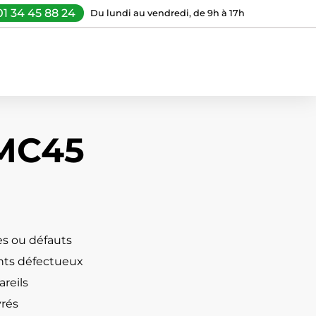
01 34 45 88 24
Du lundi au vendredi, de 9h à 17h
 MC45
s ou défauts
ts défectueux
reils
vrés