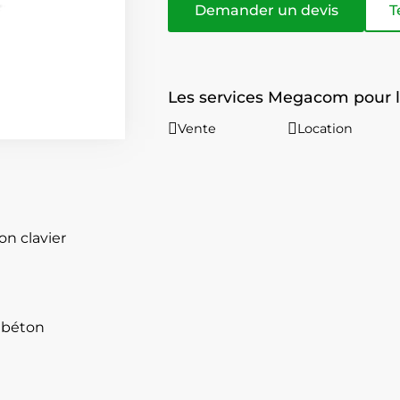
Demander un devis
T
Les services Megacom pour l
Vente
Location
on clavier
 béton