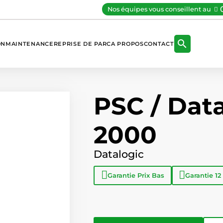
Nos équipes vous conseillent au

ON
MAINTENANCE
REPRISE DE PARC
A PROPOS
CONTACT
PSC / Data
2000
Datalogic
Garantie
Prix Bas
Garantie
12