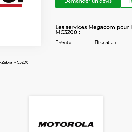
Demander un devis
T
Les services Megacom pour l
MC3200 :
Vente
Location
l-Zebra MC3200