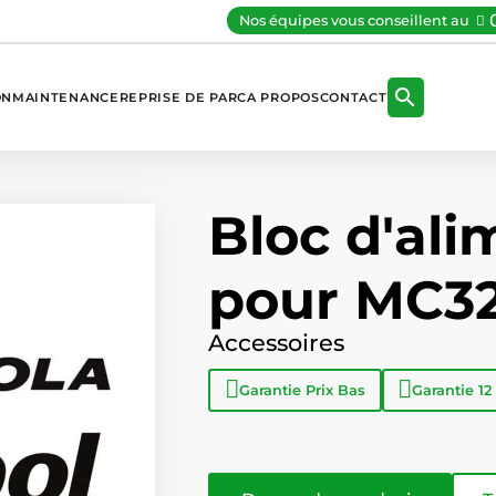
Nos équipes vous conseillent au

ON
MAINTENANCE
REPRISE DE PARC
A PROPOS
CONTACT
Bloc d'ali
pour MC3
Accessoires
Garantie
Prix Bas
Garantie
12