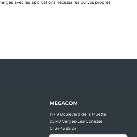
argés avec les applications nécessaires ou vos propres
MEGACOM
17-19 Boulevard de la Muette
95140 Garges-Lès-Gonesse
01 34 45 88 24
contact [at] megacom.fr