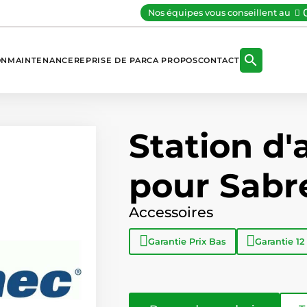
Nos équipes vous conseillent au

ON
MAINTENANCE
REPRISE DE PARC
A PROPOS
CONTACT
Station d'
pour Sabr
Accessoires
Garantie
Prix Bas
Garantie
12