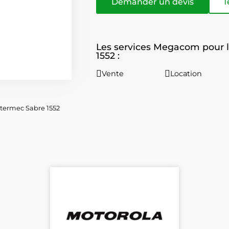
Demander un devis
T
Les services Megacom pour le
1552 :
Vente
Location
ntermec Sabre 1552